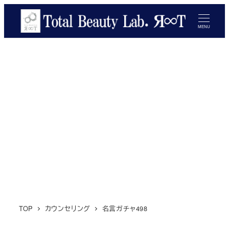
メ
イ
MENU
ン
コ
ン
テ
ン
ツ
へ
移
動
TOP
カウンセリング
名言ガチャ498