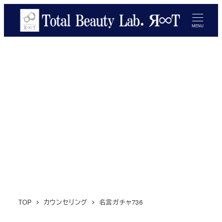
メ
イ
MENU
ン
コ
ン
テ
ン
ツ
へ
移
動
TOP
カウンセリング
名言ガチャ736