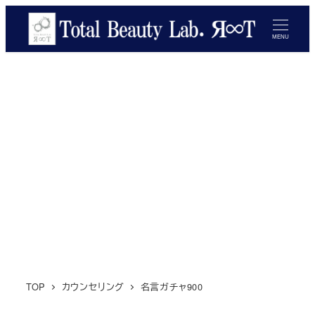
メ
イ
MENU
ン
コ
ン
テ
ン
ツ
へ
移
動
TOP
カウンセリング
名言ガチャ900