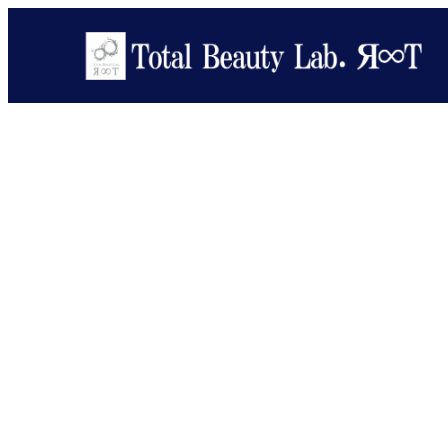
メ
イ
ン
コ
ン
テ
ン
ツ
へ
移
動