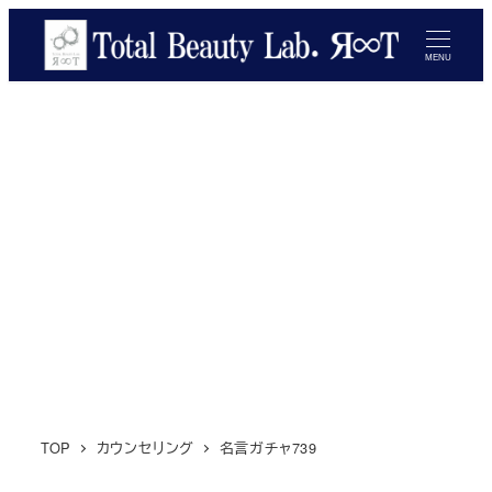
メ
イ
MENU
ン
コ
ン
テ
ン
ツ
へ
移
動
TOP
カウンセリング
名言ガチャ739