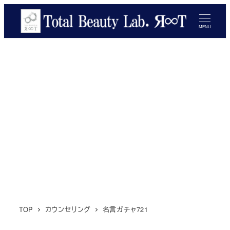
メ
イ
MENU
ン
コ
ン
テ
ン
ツ
へ
移
動
TOP
カウンセリング
名言ガチャ721