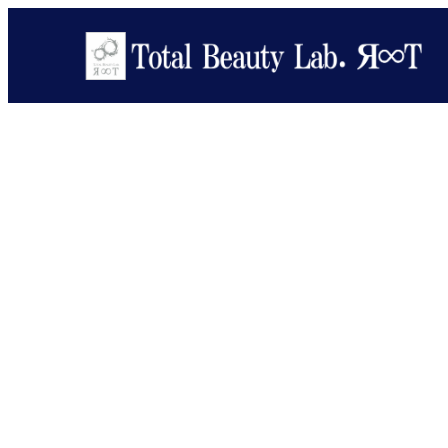
メ
イ
ン
コ
ン
テ
ン
ツ
へ
移
動