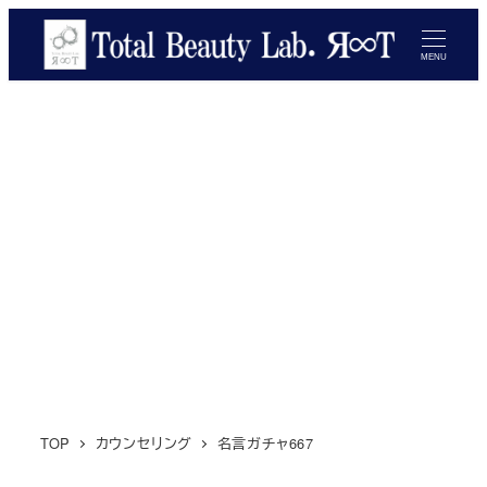
メ
イ
MENU
ン
コ
ン
テ
ン
ツ
へ
移
動
TOP
カウンセリング
名言ガチャ667