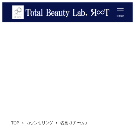
メ
イ
MENU
ン
コ
ン
テ
ン
ツ
へ
移
動
TOP
カウンセリング
名言ガチャ593