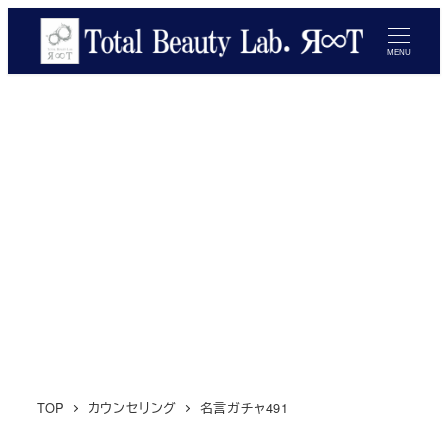
メ
イ
MENU
ン
コ
ン
テ
ン
ツ
へ
移
動
TOP
カウンセリング
名言ガチャ491