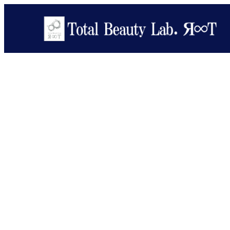
メ
イ
ン
コ
ン
テ
ン
ツ
へ
移
動