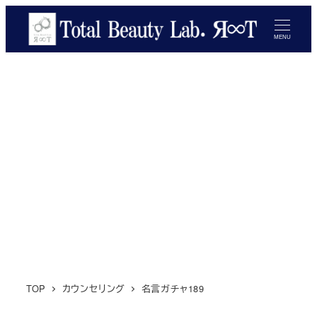
メ
イ
MENU
ン
コ
ン
テ
ン
ツ
へ
移
動
TOP
カウンセリング
名言ガチャ189