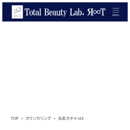
メ
イ
MENU
ン
コ
ン
テ
ン
ツ
へ
移
動
TOP
カウンセリング
名言ガチャ125