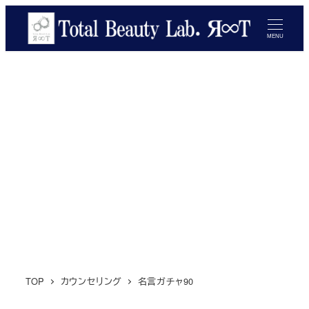
メ
イ
MENU
ン
コ
ン
テ
ン
ツ
へ
移
動
TOP
カウンセリング
名言ガチャ90