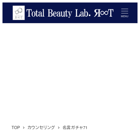
メ
イ
MENU
ン
コ
ン
テ
ン
ツ
へ
移
動
TOP
カウンセリング
名言ガチャ71