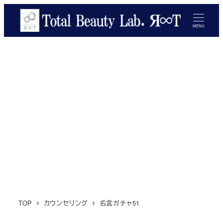
メ
イ
MENU
ン
コ
ン
テ
ン
ツ
へ
移
動
TOP
カウンセリング
名言ガチャ51