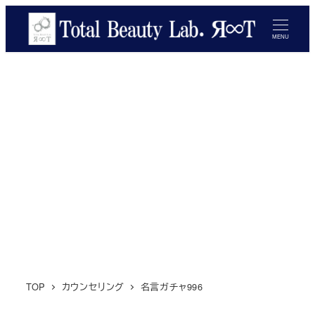
メ
イ
MENU
ン
コ
ン
テ
ン
ツ
へ
移
動
TOP
カウンセリング
名言ガチャ996